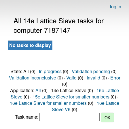
log in
All 14e Lattice Sieve tasks for
computer 7187147
No tasks to display
State: All (0) ·
In progress
(0) ·
Validation pending
(0) ·
Validation inconclusive
(0) ·
Valid
(0) ·
Invalid
(0) ·
Error
(0)
Application:
All
(0) · 14e Lattice Sieve (0) ·
15e Lattice
Sieve
(0) ·
15e Lattice Sieve for smaller numbers
(0) ·
16e Lattice Sieve for smaller numbers
(0) ·
16e Lattice
Sieve V5
(0)
Task name: