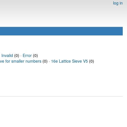
log in
·
Invalid
(0) ·
Error
(0)
eve for smaller numbers
(0) ·
16e Lattice Sieve V5
(0)