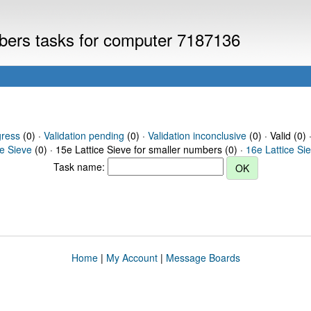
mbers tasks for computer 7187136
gress
(0) ·
Validation pending
(0) ·
Validation inconclusive
(0) · Valid (0) 
ce Sieve
(0) · 15e Lattice Sieve for smaller numbers (0) ·
16e Lattice Si
Task name:
Home
|
My Account
|
Message Boards