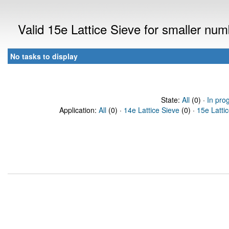
Valid 15e Lattice Sieve for smaller nu
No tasks to display
State:
All
(0) ·
In pro
Application:
All
(0) ·
14e Lattice Sieve
(0) ·
15e Latti