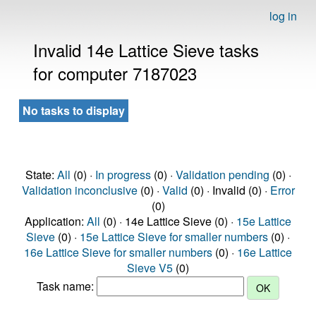
log in
Invalid 14e Lattice Sieve tasks
for computer 7187023
No tasks to display
State:
All
(0) ·
In progress
(0) ·
Validation pending
(0) ·
Validation inconclusive
(0) ·
Valid
(0) · Invalid (0) ·
Error
(0)
Application:
All
(0) · 14e Lattice Sieve (0) ·
15e Lattice
Sieve
(0) ·
15e Lattice Sieve for smaller numbers
(0) ·
16e Lattice Sieve for smaller numbers
(0) ·
16e Lattice
Sieve V5
(0)
Task name: