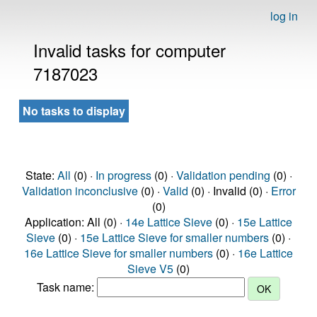
log in
Invalid tasks for computer
7187023
No tasks to display
State:
All
(0) ·
In progress
(0) ·
Validation pending
(0) ·
Validation inconclusive
(0) ·
Valid
(0) · Invalid (0) ·
Error
(0)
Application: All (0) ·
14e Lattice Sieve
(0) ·
15e Lattice
Sieve
(0) ·
15e Lattice Sieve for smaller numbers
(0) ·
16e Lattice Sieve for smaller numbers
(0) ·
16e Lattice
Sieve V5
(0)
Task name: