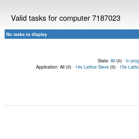
Valid tasks for computer 7187023
No tasks to display
State:
All
(0) ·
In pro
Application: All (0) ·
14e Lattice Sieve
(0) ·
15e Latti