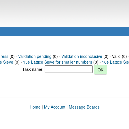
gress
(0) ·
Validation pending
(0) ·
Validation inconclusive
(0) · Valid (0) 
ce Sieve
(0) ·
15e Lattice Sieve for smaller numbers
(0) ·
16e Lattice Si
Task name:
Home
|
My Account
|
Message Boards