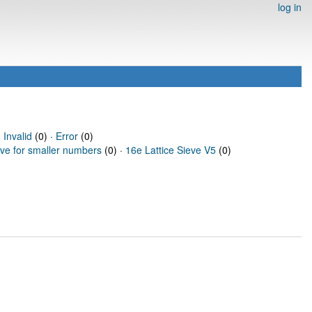
log in
·
Invalid
(0) ·
Error
(0)
eve for smaller numbers
(0) ·
16e Lattice Sieve V5
(0)