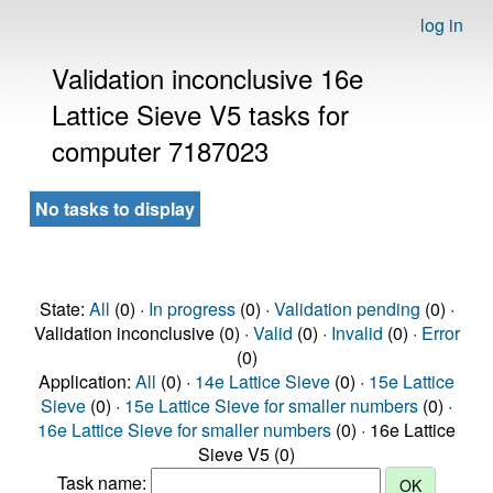
log in
Validation inconclusive 16e
Lattice Sieve V5 tasks for
computer 7187023
No tasks to display
State:
All
(0) ·
In progress
(0) ·
Validation pending
(0) ·
Validation inconclusive (0) ·
Valid
(0) ·
Invalid
(0) ·
Error
(0)
Application:
All
(0) ·
14e Lattice Sieve
(0) ·
15e Lattice
Sieve
(0) ·
15e Lattice Sieve for smaller numbers
(0) ·
16e Lattice Sieve for smaller numbers
(0) · 16e Lattice
Sieve V5 (0)
Task name: