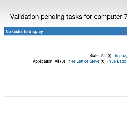
Validation pending tasks for computer
No tasks to display
State:
All
(0) ·
In pro
Application: All (0) ·
14e Lattice Sieve
(0) ·
15e Latti