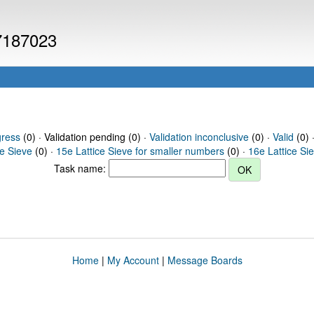
 7187023
gress
(0) · Validation pending (0) ·
Validation inconclusive
(0) ·
Valid
(0) 
ce Sieve
(0) ·
15e Lattice Sieve for smaller numbers
(0) ·
16e Lattice Si
Task name:
Home
|
My Account
|
Message Boards