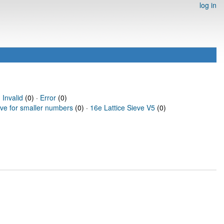
log in
·
Invalid
(0) ·
Error
(0)
eve for smaller numbers
(0) ·
16e Lattice Sieve V5
(0)