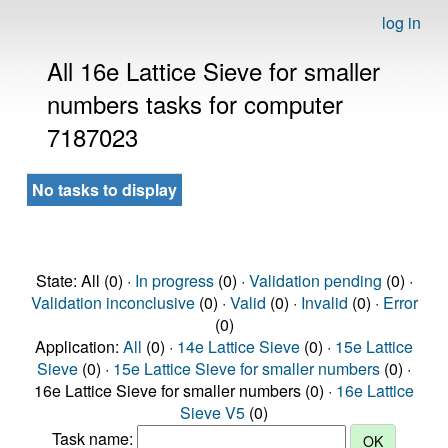
log in
All 16e Lattice Sieve for smaller
numbers tasks for computer
7187023
No tasks to display
State: All (0) ·
In progress
(0) ·
Validation pending
(0) ·
Validation inconclusive
(0) ·
Valid
(0) ·
Invalid
(0) ·
Error
(0)
Application:
All
(0) ·
14e Lattice Sieve
(0) ·
15e Lattice
Sieve
(0) ·
15e Lattice Sieve for smaller numbers
(0) ·
16e Lattice Sieve for smaller numbers (0) ·
16e Lattice
Sieve V5
(0)
Task name: