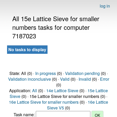
log in
All 15e Lattice Sieve for smaller
numbers tasks for computer
7187023
No tasks to display
State: All (0) ·
In progress
(0) ·
Validation pending
(0) ·
Validation inconclusive
(0) ·
Valid
(0) ·
Invalid
(0) ·
Error
(0)
Application:
All
(0) ·
14e Lattice Sieve
(0) ·
15e Lattice
Sieve
(0) · 15e Lattice Sieve for smaller numbers (0) ·
16e Lattice Sieve for smaller numbers
(0) ·
16e Lattice
Sieve V5
(0)
Task name: