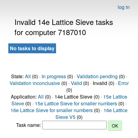
log in
Invalid 14e Lattice Sieve tasks
for computer 7187010
No tasks to display
State:
All
(0) ·
In progress
(0) ·
Validation pending
(0) ·
Validation inconclusive
(0) ·
Valid
(0) · Invalid (0) ·
Error
(0)
Application:
All
(0) · 14e Lattice Sieve (0) ·
15e Lattice
Sieve
(0) ·
15e Lattice Sieve for smaller numbers
(0) ·
16e Lattice Sieve for smaller numbers
(0) ·
16e Lattice
Sieve V5
(0)
Task name: