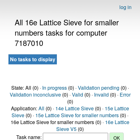
log in
All 16e Lattice Sieve for smaller
numbers tasks for computer
7187010
No tasks to display
State: All (0) ·
In progress
(0) ·
Validation pending
(0) ·
Validation inconclusive
(0) ·
Valid
(0) ·
Invalid
(0) ·
Error
(0)
Application:
All
(0) ·
14e Lattice Sieve
(0) ·
15e Lattice
Sieve
(0) ·
15e Lattice Sieve for smaller numbers
(0) ·
16e Lattice Sieve for smaller numbers (0) ·
16e Lattice
Sieve V5
(0)
Task name: