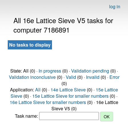
log in
All 16e Lattice Sieve V5 tasks for
computer 7186891
No tasks to display
State: All (0) ·
In progress
(0) ·
Validation pending
(0) ·
Validation inconclusive
(0) ·
Valid
(0) ·
Invalid
(0) ·
Error
(0)
Application:
All
(0) ·
14e Lattice Sieve
(0) ·
15e Lattice
Sieve
(0) ·
15e Lattice Sieve for smaller numbers
(0) ·
16e Lattice Sieve for smaller numbers
(0) · 16e Lattice
Sieve V5 (0)
Task name: