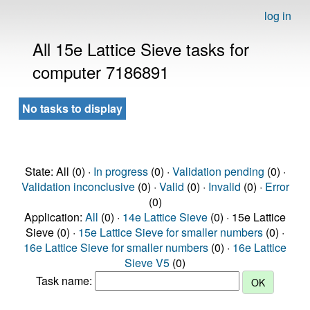
log in
All 15e Lattice Sieve tasks for
computer 7186891
No tasks to display
State: All (0) ·
In progress
(0) ·
Validation pending
(0) ·
Validation inconclusive
(0) ·
Valid
(0) ·
Invalid
(0) ·
Error
(0)
Application:
All
(0) ·
14e Lattice Sieve
(0) · 15e Lattice
Sieve (0) ·
15e Lattice Sieve for smaller numbers
(0) ·
16e Lattice Sieve for smaller numbers
(0) ·
16e Lattice
Sieve V5
(0)
Task name: