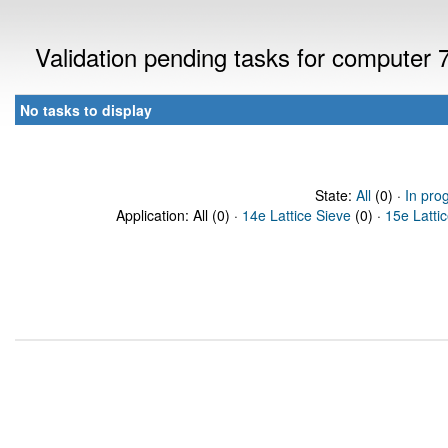
Validation pending tasks for computer
No tasks to display
State:
All
(0) ·
In pro
Application: All (0) ·
14e Lattice Sieve
(0) ·
15e Latti