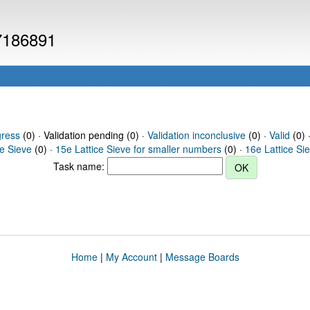
 7186891
gress
(0) · Validation pending (0) ·
Validation inconclusive
(0) ·
Valid
(0) 
ce Sieve
(0) ·
15e Lattice Sieve for smaller numbers
(0) ·
16e Lattice Si
Task name:
Home
|
My Account
|
Message Boards