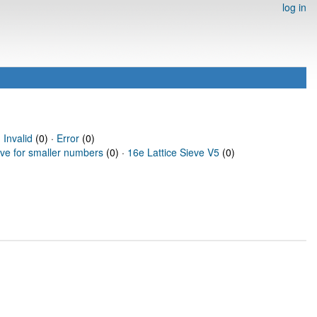
log in
·
Invalid
(0) ·
Error
(0)
eve for smaller numbers
(0) ·
16e Lattice Sieve V5
(0)