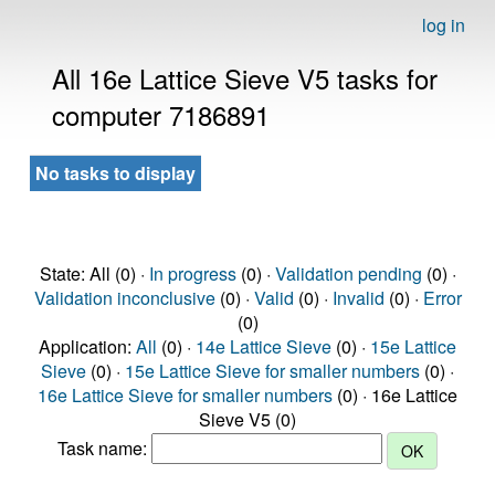
log in
All 16e Lattice Sieve V5 tasks for
computer 7186891
No tasks to display
State: All (0) ·
In progress
(0) ·
Validation pending
(0) ·
Validation inconclusive
(0) ·
Valid
(0) ·
Invalid
(0) ·
Error
(0)
Application:
All
(0) ·
14e Lattice Sieve
(0) ·
15e Lattice
Sieve
(0) ·
15e Lattice Sieve for smaller numbers
(0) ·
16e Lattice Sieve for smaller numbers
(0) · 16e Lattice
Sieve V5 (0)
Task name: