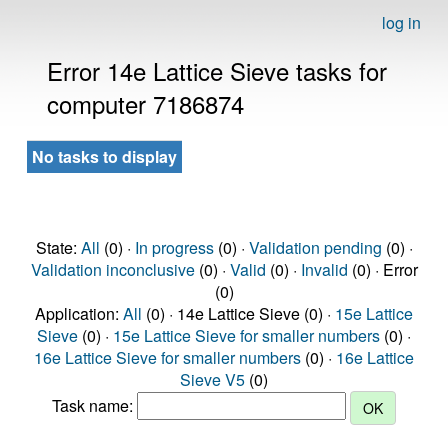
log in
Error 14e Lattice Sieve tasks for
computer 7186874
No tasks to display
State:
All
(0) ·
In progress
(0) ·
Validation pending
(0) ·
Validation inconclusive
(0) ·
Valid
(0) ·
Invalid
(0) · Error
(0)
Application:
All
(0) · 14e Lattice Sieve (0) ·
15e Lattice
Sieve
(0) ·
15e Lattice Sieve for smaller numbers
(0) ·
16e Lattice Sieve for smaller numbers
(0) ·
16e Lattice
Sieve V5
(0)
Task name: