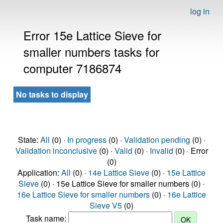
log in
Error 15e Lattice Sieve for
smaller numbers tasks for
computer 7186874
No tasks to display
State:
All
(0) ·
In progress
(0) ·
Validation pending
(0) ·
Validation inconclusive
(0) ·
Valid
(0) ·
Invalid
(0) · Error
(0)
Application:
All
(0) ·
14e Lattice Sieve
(0) ·
15e Lattice
Sieve
(0) · 15e Lattice Sieve for smaller numbers (0) ·
16e Lattice Sieve for smaller numbers
(0) ·
16e Lattice
Sieve V5
(0)
Task name: