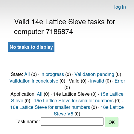
log in
Valid 14e Lattice Sieve tasks for
computer 7186874
No tasks to display
State:
All
(0) ·
In progress
(0) ·
Validation pending
(0) ·
Validation inconclusive
(0) · Valid (0) ·
Invalid
(0) ·
Error
(0)
Application:
All
(0) · 14e Lattice Sieve (0) ·
15e Lattice
Sieve
(0) ·
15e Lattice Sieve for smaller numbers
(0) ·
16e Lattice Sieve for smaller numbers
(0) ·
16e Lattice
Sieve V5
(0)
Task name: