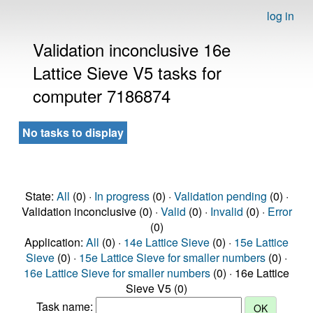
log in
Validation inconclusive 16e
Lattice Sieve V5 tasks for
computer 7186874
No tasks to display
State:
All
(0) ·
In progress
(0) ·
Validation pending
(0) ·
Validation inconclusive (0) ·
Valid
(0) ·
Invalid
(0) ·
Error
(0)
Application:
All
(0) ·
14e Lattice Sieve
(0) ·
15e Lattice
Sieve
(0) ·
15e Lattice Sieve for smaller numbers
(0) ·
16e Lattice Sieve for smaller numbers
(0) · 16e Lattice
Sieve V5 (0)
Task name: