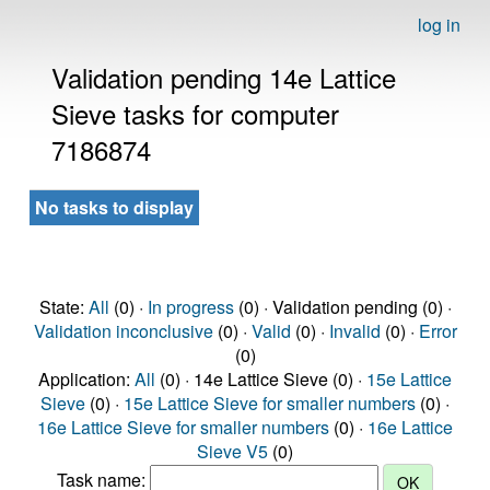
log in
Validation pending 14e Lattice
Sieve tasks for computer
7186874
No tasks to display
State:
All
(0) ·
In progress
(0) · Validation pending (0) ·
Validation inconclusive
(0) ·
Valid
(0) ·
Invalid
(0) ·
Error
(0)
Application:
All
(0) · 14e Lattice Sieve (0) ·
15e Lattice
Sieve
(0) ·
15e Lattice Sieve for smaller numbers
(0) ·
16e Lattice Sieve for smaller numbers
(0) ·
16e Lattice
Sieve V5
(0)
Task name: