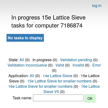
log in
In progress 15e Lattice Sieve
tasks for computer 7186874
No tasks to display
State:
All
(0) · In progress (0) ·
Validation pending
(0) ·
Validation inconclusive
(0) ·
Valid
(0) ·
Invalid
(0) ·
Error
(0)
Application:
All
(0) ·
14e Lattice Sieve
(0) · 15e Lattice
Sieve (0) ·
15e Lattice Sieve for smaller numbers
(0) ·
16e Lattice Sieve for smaller numbers
(0) ·
16e Lattice
Sieve V5
(0)
Task name: