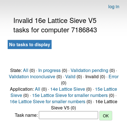
log in
Invalid 16e Lattice Sieve V5
tasks for computer 7186843
No tasks to display
State:
All
(0) ·
In progress
(0) ·
Validation pending
(0) ·
Validation inconclusive
(0) ·
Valid
(0) · Invalid (0) ·
Error
(0)
Application:
All
(0) ·
14e Lattice Sieve
(0) ·
15e Lattice
Sieve
(0) ·
15e Lattice Sieve for smaller numbers
(0) ·
16e Lattice Sieve for smaller numbers
(0) · 16e Lattice
Sieve V5 (0)
Task name: