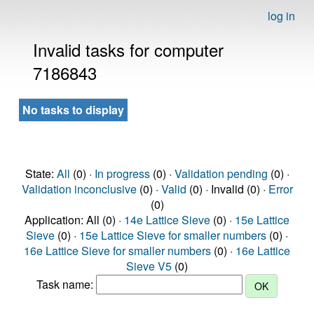
log in
Invalid tasks for computer
7186843
No tasks to display
State:
All
(0) ·
In progress
(0) ·
Validation pending
(0) ·
Validation inconclusive
(0) ·
Valid
(0) · Invalid (0) ·
Error
(0)
Application: All (0) ·
14e Lattice Sieve
(0) ·
15e Lattice
Sieve
(0) ·
15e Lattice Sieve for smaller numbers
(0) ·
16e Lattice Sieve for smaller numbers
(0) ·
16e Lattice
Sieve V5
(0)
Task name: