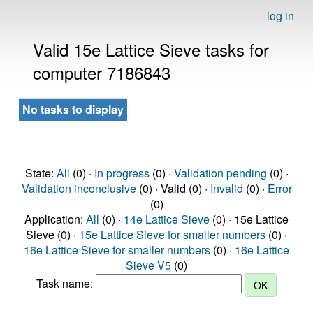
log in
Valid 15e Lattice Sieve tasks for
computer 7186843
No tasks to display
State:
All
(0) ·
In progress
(0) ·
Validation pending
(0) ·
Validation inconclusive
(0) · Valid (0) ·
Invalid
(0) ·
Error
(0)
Application:
All
(0) ·
14e Lattice Sieve
(0) · 15e Lattice
Sieve (0) ·
15e Lattice Sieve for smaller numbers
(0) ·
16e Lattice Sieve for smaller numbers
(0) ·
16e Lattice
Sieve V5
(0)
Task name: