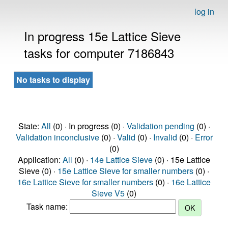
log in
In progress 15e Lattice Sieve
tasks for computer 7186843
No tasks to display
State:
All
(0) · In progress (0) ·
Validation pending
(0) ·
Validation inconclusive
(0) ·
Valid
(0) ·
Invalid
(0) ·
Error
(0)
Application:
All
(0) ·
14e Lattice Sieve
(0) · 15e Lattice
Sieve (0) ·
15e Lattice Sieve for smaller numbers
(0) ·
16e Lattice Sieve for smaller numbers
(0) ·
16e Lattice
Sieve V5
(0)
Task name: