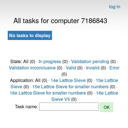
log in
All tasks for computer 7186843
No tasks to display
State: All (0) ·
In progress
(0) ·
Validation pending
(0) ·
Validation inconclusive
(0) ·
Valid
(0) ·
Invalid
(0) ·
Error
(0)
Application: All (0) ·
14e Lattice Sieve
(0) ·
15e Lattice
Sieve
(0) ·
15e Lattice Sieve for smaller numbers
(0) ·
16e Lattice Sieve for smaller numbers
(0) ·
16e Lattice
Sieve V5
(0)
Task name: