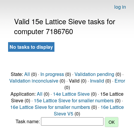
log in
Valid 15e Lattice Sieve tasks for
computer 7186760
No tasks to display
State:
All
(0) ·
In progress
(0) ·
Validation pending
(0) ·
Validation inconclusive
(0) · Valid (0) ·
Invalid
(0) ·
Error
(0)
Application:
All
(0) ·
14e Lattice Sieve
(0) · 15e Lattice
Sieve (0) ·
15e Lattice Sieve for smaller numbers
(0) ·
16e Lattice Sieve for smaller numbers
(0) ·
16e Lattice
Sieve V5
(0)
Task name: