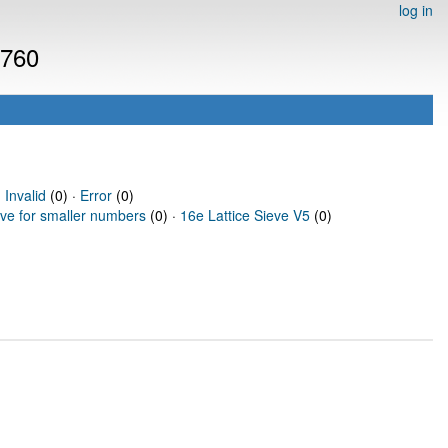
log in
6760
·
Invalid
(0) ·
Error
(0)
eve for smaller numbers
(0) ·
16e Lattice Sieve V5
(0)