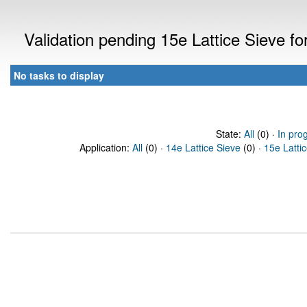
Validation pending 15e Lattice Sieve f
No tasks to display
State:
All
(0) ·
In pro
Application:
All
(0) ·
14e Lattice Sieve
(0) ·
15e Latti