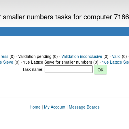
or smaller numbers tasks for computer 718
gress
(0) · Validation pending (0) ·
Validation inconclusive
(0) ·
Valid
(0) 
ce Sieve
(0) · 15e Lattice Sieve for smaller numbers (0) ·
16e Lattice Si
Task name:
Home
|
My Account
|
Message Boards