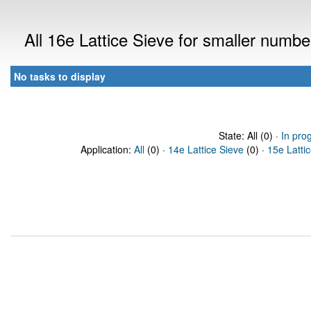
All 16e Lattice Sieve for smaller numb
No tasks to display
State: All (0) ·
In pro
Application:
All
(0) ·
14e Lattice Sieve
(0) ·
15e Latti