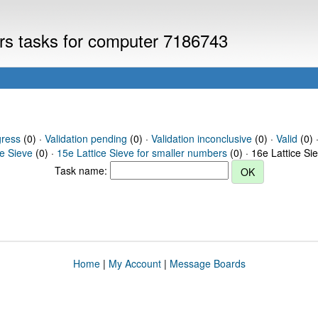
ers tasks for computer 7186743
gress
(0) ·
Validation pending
(0) ·
Validation inconclusive
(0) ·
Valid
(0) 
ce Sieve
(0) ·
15e Lattice Sieve for smaller numbers
(0) · 16e Lattice Si
Task name:
Home
|
My Account
|
Message Boards