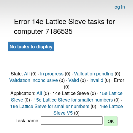
log in
Error 14e Lattice Sieve tasks for
computer 7186535
No tasks to display
State:
All
(0) ·
In progress
(0) ·
Validation pending
(0) ·
Validation inconclusive
(0) ·
Valid
(0) ·
Invalid
(0) · Error
(0)
Application:
All
(0) · 14e Lattice Sieve (0) ·
15e Lattice
Sieve
(0) ·
15e Lattice Sieve for smaller numbers
(0) ·
16e Lattice Sieve for smaller numbers
(0) ·
16e Lattice
Sieve V5
(0)
Task name: