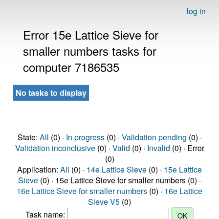
log in
Error 15e Lattice Sieve for
smaller numbers tasks for
computer 7186535
No tasks to display
State:
All
(0) ·
In progress
(0) ·
Validation pending
(0) ·
Validation inconclusive
(0) ·
Valid
(0) ·
Invalid
(0) · Error
(0)
Application:
All
(0) ·
14e Lattice Sieve
(0) ·
15e Lattice
Sieve
(0) · 15e Lattice Sieve for smaller numbers (0) ·
16e Lattice Sieve for smaller numbers
(0) ·
16e Lattice
Sieve V5
(0)
Task name: