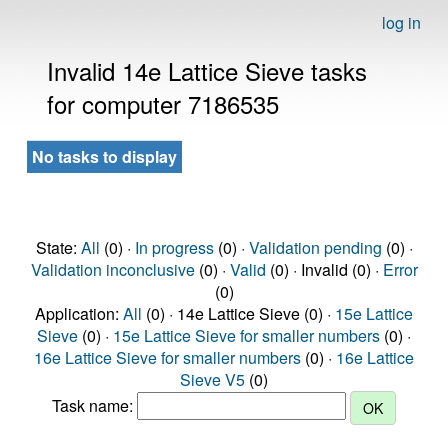
log in
Invalid 14e Lattice Sieve tasks
for computer 7186535
No tasks to display
State:
All
(0) ·
In progress
(0) ·
Validation pending
(0) ·
Validation inconclusive
(0) ·
Valid
(0) · Invalid (0) ·
Error
(0)
Application:
All
(0) · 14e Lattice Sieve (0) ·
15e Lattice
Sieve
(0) ·
15e Lattice Sieve for smaller numbers
(0) ·
16e Lattice Sieve for smaller numbers
(0) ·
16e Lattice
Sieve V5
(0)
Task name: