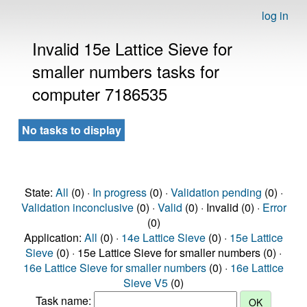
log in
Invalid 15e Lattice Sieve for
smaller numbers tasks for
computer 7186535
No tasks to display
State:
All
(0) ·
In progress
(0) ·
Validation pending
(0) ·
Validation inconclusive
(0) ·
Valid
(0) · Invalid (0) ·
Error
(0)
Application:
All
(0) ·
14e Lattice Sieve
(0) ·
15e Lattice
Sieve
(0) · 15e Lattice Sieve for smaller numbers (0) ·
16e Lattice Sieve for smaller numbers
(0) ·
16e Lattice
Sieve V5
(0)
Task name: