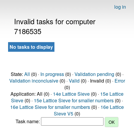
log in
Invalid tasks for computer
7186535
No tasks to display
State:
All
(0) ·
In progress
(0) ·
Validation pending
(0) ·
Validation inconclusive
(0) ·
Valid
(0) · Invalid (0) ·
Error
(0)
Application: All (0) ·
14e Lattice Sieve
(0) ·
15e Lattice
Sieve
(0) ·
15e Lattice Sieve for smaller numbers
(0) ·
16e Lattice Sieve for smaller numbers
(0) ·
16e Lattice
Sieve V5
(0)
Task name: