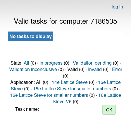
log in
Valid tasks for computer 7186535
No tasks to display
State:
All
(0) ·
In progress
(0) ·
Validation pending
(0) ·
Validation inconclusive
(0) · Valid (0) ·
Invalid
(0) ·
Error
(0)
Application: All (0) ·
14e Lattice Sieve
(0) ·
15e Lattice
Sieve
(0) ·
15e Lattice Sieve for smaller numbers
(0) ·
16e Lattice Sieve for smaller numbers
(0) ·
16e Lattice
Sieve V5
(0)
Task name: