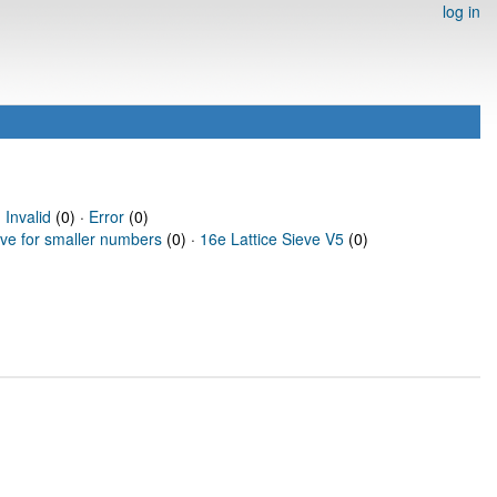
log in
·
Invalid
(0) ·
Error
(0)
eve for smaller numbers
(0) ·
16e Lattice Sieve V5
(0)