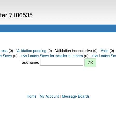
uter 7186535
gress
(0) ·
Validation pending
(0) · Validation inconclusive (0) ·
Valid
(0) 
ce Sieve
(0) ·
15e Lattice Sieve for smaller numbers
(0) ·
16e Lattice Si
Task name:
Home
|
My Account
|
Message Boards