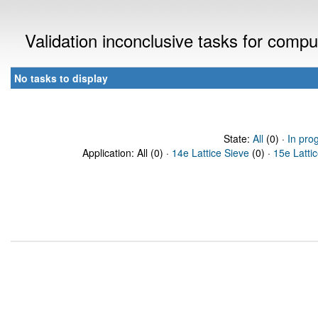
Validation inconclusive tasks for comp
No tasks to display
State:
All
(0) ·
In pro
Application: All (0) ·
14e Lattice Sieve
(0) ·
15e Latti