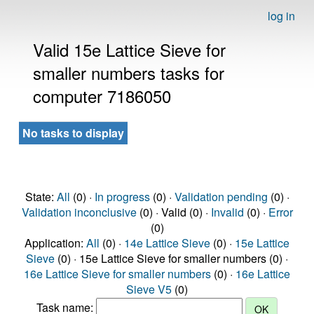
log in
Valid 15e Lattice Sieve for
smaller numbers tasks for
computer 7186050
No tasks to display
State:
All
(0) ·
In progress
(0) ·
Validation pending
(0) ·
Validation inconclusive
(0) · Valid (0) ·
Invalid
(0) ·
Error
(0)
Application:
All
(0) ·
14e Lattice Sieve
(0) ·
15e Lattice
Sieve
(0) · 15e Lattice Sieve for smaller numbers (0) ·
16e Lattice Sieve for smaller numbers
(0) ·
16e Lattice
Sieve V5
(0)
Task name: