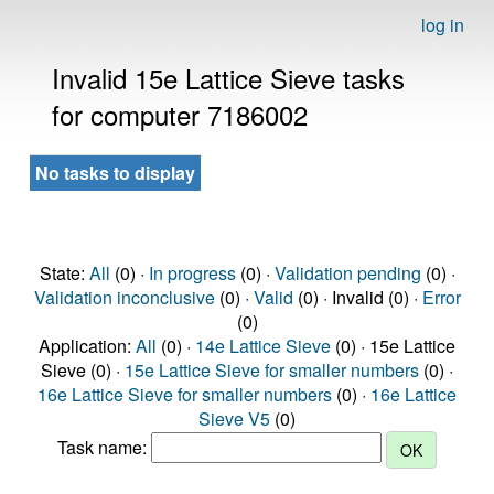
log in
Invalid 15e Lattice Sieve tasks
for computer 7186002
No tasks to display
State:
All
(0) ·
In progress
(0) ·
Validation pending
(0) ·
Validation inconclusive
(0) ·
Valid
(0) · Invalid (0) ·
Error
(0)
Application:
All
(0) ·
14e Lattice Sieve
(0) · 15e Lattice
Sieve (0) ·
15e Lattice Sieve for smaller numbers
(0) ·
16e Lattice Sieve for smaller numbers
(0) ·
16e Lattice
Sieve V5
(0)
Task name: