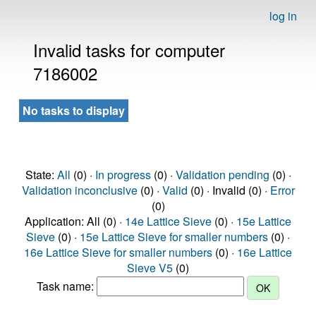
log in
Invalid tasks for computer
7186002
No tasks to display
State:
All
(0) ·
In progress
(0) ·
Validation pending
(0) ·
Validation inconclusive
(0) ·
Valid
(0) · Invalid (0) ·
Error
(0)
Application: All (0) ·
14e Lattice Sieve
(0) ·
15e Lattice
Sieve
(0) ·
15e Lattice Sieve for smaller numbers
(0) ·
16e Lattice Sieve for smaller numbers
(0) ·
16e Lattice
Sieve V5
(0)
Task name: