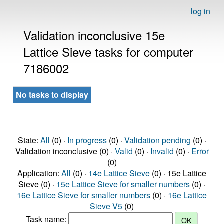
log in
Validation inconclusive 15e
Lattice Sieve tasks for computer
7186002
No tasks to display
State:
All
(0) ·
In progress
(0) ·
Validation pending
(0) ·
Validation inconclusive (0) ·
Valid
(0) ·
Invalid
(0) ·
Error
(0)
Application:
All
(0) ·
14e Lattice Sieve
(0) · 15e Lattice
Sieve (0) ·
15e Lattice Sieve for smaller numbers
(0) ·
16e Lattice Sieve for smaller numbers
(0) ·
16e Lattice
Sieve V5
(0)
Task name: