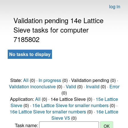
log in
Validation pending 14e Lattice
Sieve tasks for computer
7185802
No tasks to display
State:
All
(0) ·
In progress
(0) · Validation pending (0) ·
Validation inconclusive
(0) ·
Valid
(0) ·
Invalid
(0) ·
Error
(0)
Application:
All
(0) · 14e Lattice Sieve (0) ·
15e Lattice
Sieve
(0) ·
15e Lattice Sieve for smaller numbers
(0) ·
16e Lattice Sieve for smaller numbers
(0) ·
16e Lattice
Sieve V5
(0)
Task name: