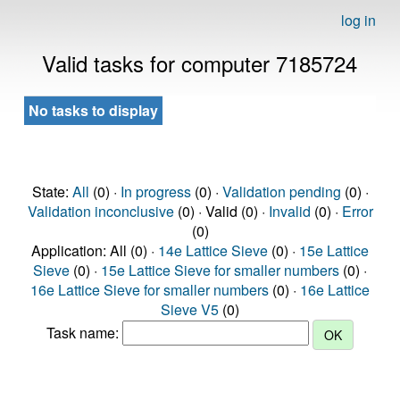
log in
Valid tasks for computer 7185724
No tasks to display
State:
All
(0) ·
In progress
(0) ·
Validation pending
(0) ·
Validation inconclusive
(0) · Valid (0) ·
Invalid
(0) ·
Error
(0)
Application: All (0) ·
14e Lattice Sieve
(0) ·
15e Lattice
Sieve
(0) ·
15e Lattice Sieve for smaller numbers
(0) ·
16e Lattice Sieve for smaller numbers
(0) ·
16e Lattice
Sieve V5
(0)
Task name: