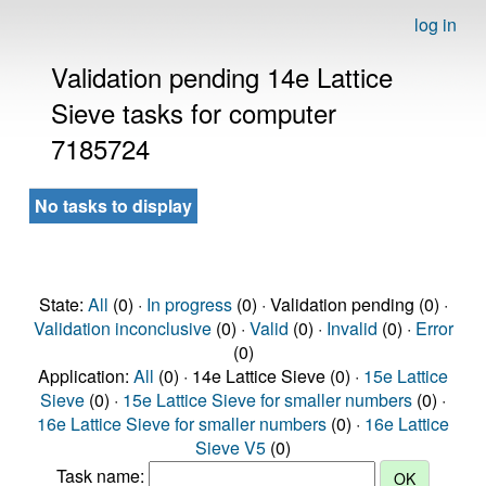
log in
Validation pending 14e Lattice
Sieve tasks for computer
7185724
No tasks to display
State:
All
(0) ·
In progress
(0) · Validation pending (0) ·
Validation inconclusive
(0) ·
Valid
(0) ·
Invalid
(0) ·
Error
(0)
Application:
All
(0) · 14e Lattice Sieve (0) ·
15e Lattice
Sieve
(0) ·
15e Lattice Sieve for smaller numbers
(0) ·
16e Lattice Sieve for smaller numbers
(0) ·
16e Lattice
Sieve V5
(0)
Task name: