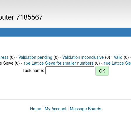
mputer 7185567
gress
(0) ·
Validation pending
(0) ·
Validation inconclusive
(0) ·
Valid
(0) ·
ce Sieve (0) ·
15e Lattice Sieve for smaller numbers
(0) ·
16e Lattice Si
Task name:
Home
|
My Account
|
Message Boards