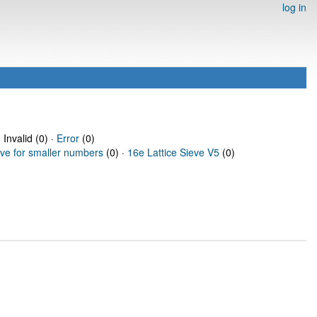
log in
 Invalid (0) ·
Error
(0)
eve for smaller numbers
(0) ·
16e Lattice Sieve V5
(0)