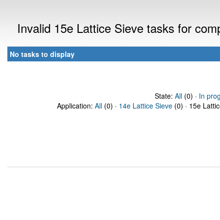
Invalid 15e Lattice Sieve tasks for co
No tasks to display
State:
All
(0) ·
In pro
Application:
All
(0) ·
14e Lattice Sieve
(0) · 15e Latti