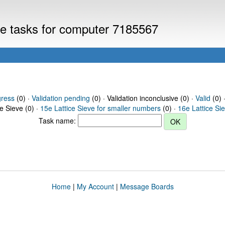
eve tasks for computer 7185567
gress
(0) ·
Validation pending
(0) · Validation inconclusive (0) ·
Valid
(0) 
ce Sieve (0) ·
15e Lattice Sieve for smaller numbers
(0) ·
16e Lattice Si
Task name:
Home
|
My Account
|
Message Boards