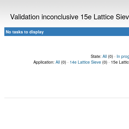
Validation inconclusive 15e Lattice Si
No tasks to display
State:
All
(0) ·
In pro
Application:
All
(0) ·
14e Lattice Sieve
(0) · 15e Latti