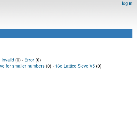
log in
·
Invalid
(0) ·
Error
(0)
eve for smaller numbers
(0) ·
16e Lattice Sieve V5
(0)