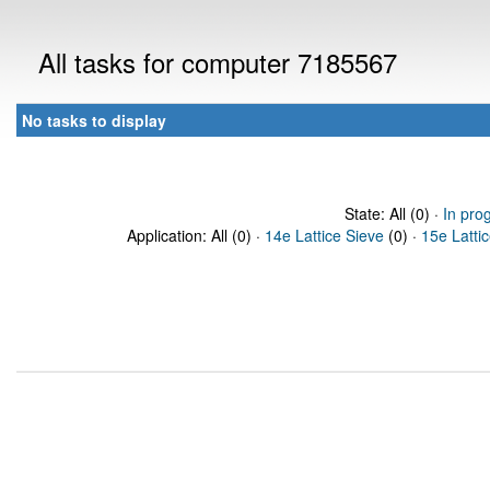
All tasks for computer 7185567
No tasks to display
State: All (0) ·
In pro
Application: All (0) ·
14e Lattice Sieve
(0) ·
15e Latti