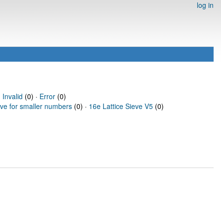
log in
·
Invalid
(0) ·
Error
(0)
eve for smaller numbers
(0) ·
16e Lattice Sieve V5
(0)