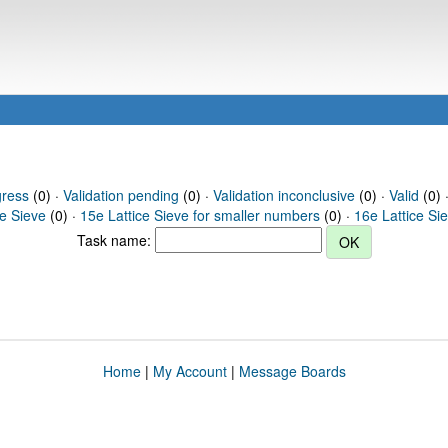
gress
(0) ·
Validation pending
(0) ·
Validation inconclusive
(0) ·
Valid
(0) 
ce Sieve
(0) ·
15e Lattice Sieve for smaller numbers
(0) ·
16e Lattice Si
Task name:
Home
|
My Account
|
Message Boards