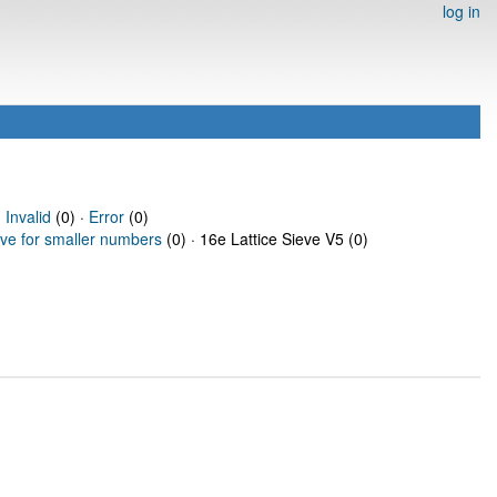
log in
·
Invalid
(0) ·
Error
(0)
eve for smaller numbers
(0) · 16e Lattice Sieve V5 (0)