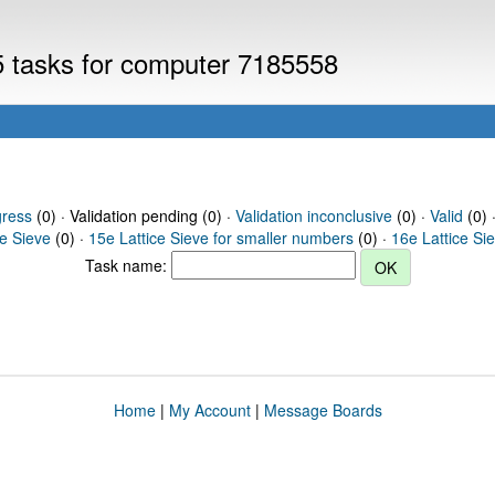
V5 tasks for computer 7185558
gress
(0) · Validation pending (0) ·
Validation inconclusive
(0) ·
Valid
(0) 
ce Sieve
(0) ·
15e Lattice Sieve for smaller numbers
(0) ·
16e Lattice Si
Task name:
Home
|
My Account
|
Message Boards