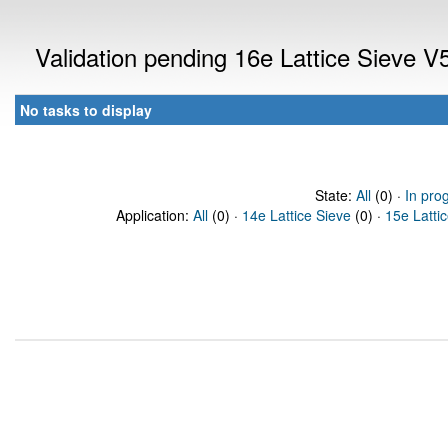
Validation pending 16e Lattice Sieve 
No tasks to display
State:
All
(0) ·
In pro
Application:
All
(0) ·
14e Lattice Sieve
(0) ·
15e Latti