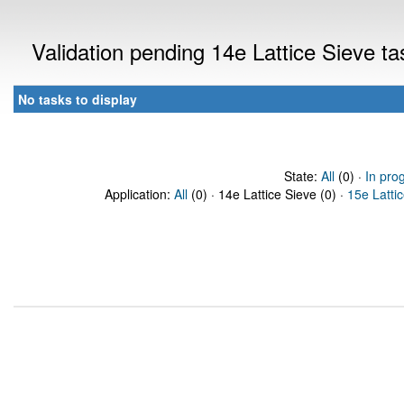
Validation pending 14e Lattice Sieve t
No tasks to display
State:
All
(0) ·
In pro
Application:
All
(0) · 14e Lattice Sieve (0) ·
15e Latti