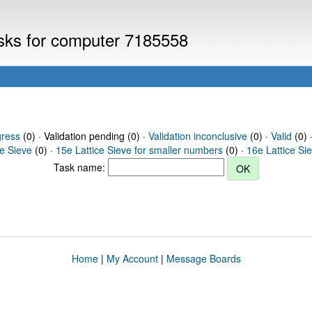
asks for computer 7185558
gress
(0) · Validation pending (0) ·
Validation inconclusive
(0) ·
Valid
(0) 
ce Sieve
(0) ·
15e Lattice Sieve for smaller numbers
(0) ·
16e Lattice Si
Task name:
Home
|
My Account
|
Message Boards