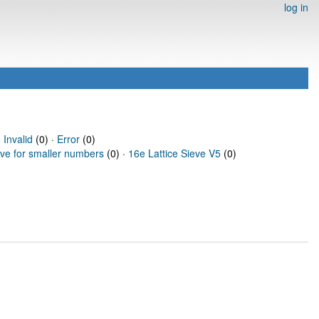
log in
·
Invalid
(0) ·
Error
(0)
eve for smaller numbers
(0) ·
16e Lattice Sieve V5
(0)