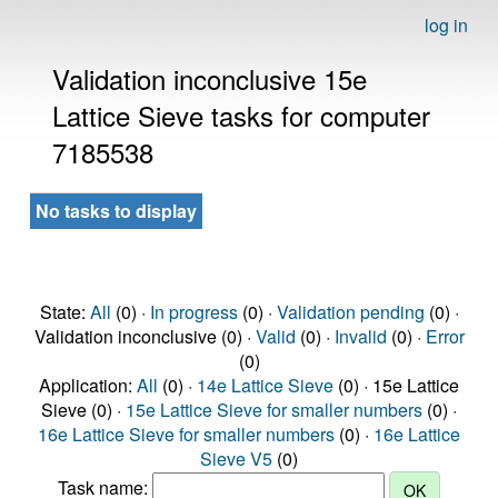
log in
Validation inconclusive 15e
Lattice Sieve tasks for computer
7185538
No tasks to display
State:
All
(0) ·
In progress
(0) ·
Validation pending
(0) ·
Validation inconclusive (0) ·
Valid
(0) ·
Invalid
(0) ·
Error
(0)
Application:
All
(0) ·
14e Lattice Sieve
(0) · 15e Lattice
Sieve (0) ·
15e Lattice Sieve for smaller numbers
(0) ·
16e Lattice Sieve for smaller numbers
(0) ·
16e Lattice
Sieve V5
(0)
Task name: