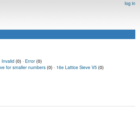
log in
·
Invalid
(0) ·
Error
(0)
eve for smaller numbers
(0) ·
16e Lattice Sieve V5
(0)