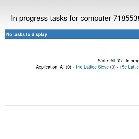
In progress tasks for computer 718553
No tasks to display
State:
All
(0) · In pro
Application: All (0) ·
14e Lattice Sieve
(0) ·
15e Latti