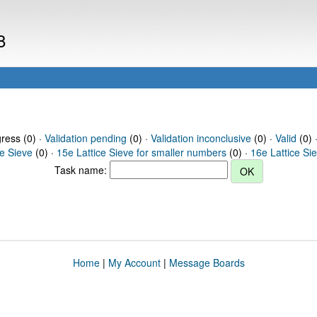
8
gress (0) ·
Validation pending
(0) ·
Validation inconclusive
(0) ·
Valid
(0) 
ce Sieve
(0) ·
15e Lattice Sieve for smaller numbers
(0) ·
16e Lattice Si
Task name:
Home
|
My Account
|
Message Boards